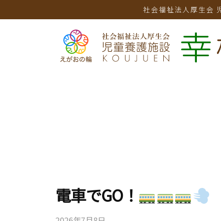
コ
社会福祉法人厚生会 児
童
ン
養
テ
護
施
ン
設
ツ
児
幸
へ
童
樹
ス
養
園
キ
護
ッ
施
プ
設
幸
樹
電車でGO！
園
2026年7月8日
b