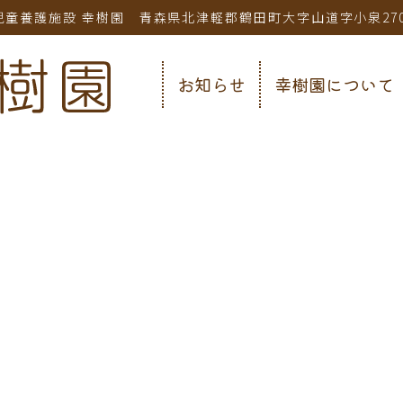
童養護施設 幸樹園 青森県北津軽郡鶴田町大字山道字小泉270 TEL 
お知らせ
幸樹園について
お知らせ